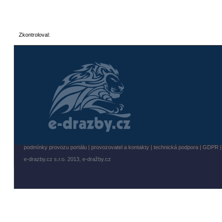
Zkontroloval:
podmínky provozu portálu
|
provozovatel a kontakty
|
technická podpora
|
GDPR
e-drazby.cz s.r.o. 2013,
e-dražby.cz