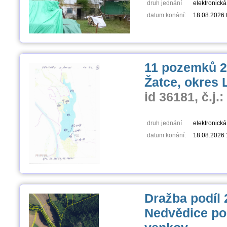
druh jednání
elektronick
datum konání:
18.08.2026 
11 pozemků 26
Žatce, okres
id 36181, č.j.
druh jednání
elektronick
datum konání:
18.08.2026 
Dražba podíl 
Nedvědice po