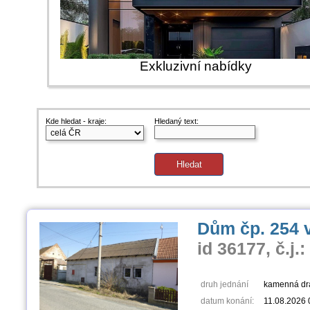
Exkluzivní nabídky
Kde hledat - kraje:
Hledaný text:
Dům čp. 254 v
id 36177, č.j.
druh jednání
kamenná dr
datum konání:
11.08.2026 