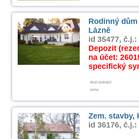
Rodinný dům 
Lázně
id 35477, č.j.
Depozit (rezer
na účet: 2601
specifický sy
druh jednání
cena:
Zem. stavby, 
id 36176, č.j.