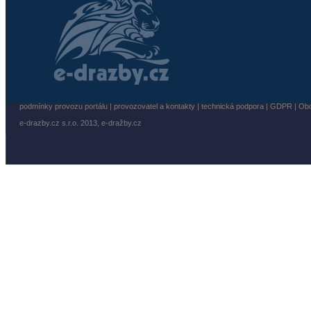
podmínky provozu portálu
|
provozovatel a kontakty
|
technická podpora
|
GDPR
|
Obc
e-drazby.cz s.r.o. 2013,
e-dražby.cz