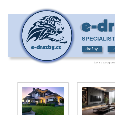
SPECIALIS
dražby
li
Jak se zaregistr