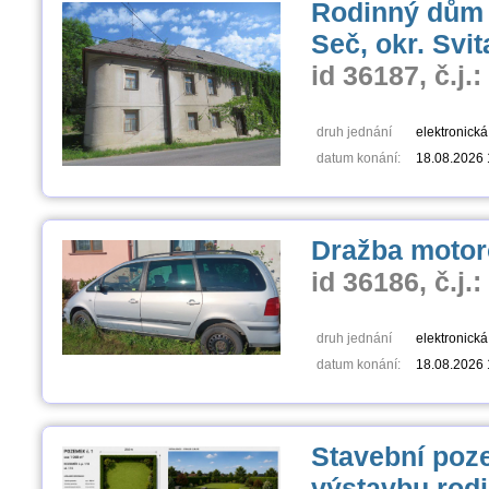
Rodinný dům s
Seč, okr. Svi
id 36187, č.j.
druh jednání
elektronick
datum konání:
18.08.2026 
Dražba motor
id 36186, č.j.
druh jednání
elektronick
datum konání:
18.08.2026 
Stavební poz
výstavbu rod