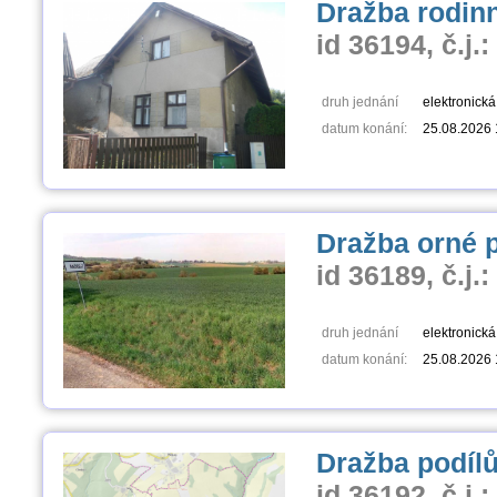
Dražba rodin
id 36194, č.j.
druh jednání
elektronick
datum konání:
25.08.2026 
Dražba orné 
id 36189, č.j.
druh jednání
elektronick
datum konání:
25.08.2026 
Dražba podíl
id 36192, č.j.