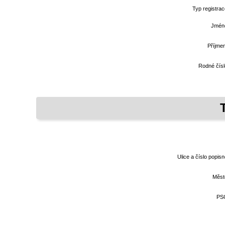
Typ registrac
Jmén
Příjmen
Rodné čísl
Ulice a číslo popis
Měst
PS