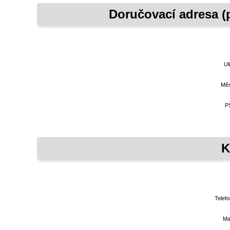
Doručovací adresa (p
Ul
Měs
P
K
Telefo
Ma