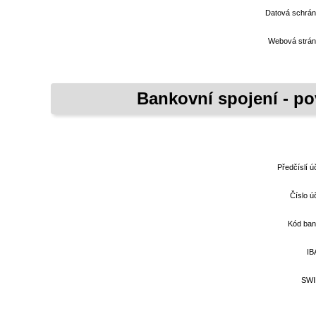
Datová schrá
Webová strá
Bankovní spojení - p
Předčíslí ú
Číslo ú
Kód ba
IB
SWI