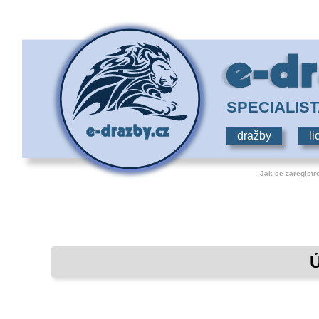
SPECIALIS
dražby
li
Jak se zaregistr
Ú