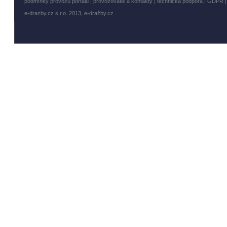
podmínky provozu portálu
|
provozovatel a kontakty
|
technická podpora
|
GDPR
e-drazby.cz s.r.o. 2013,
e-dražby.cz