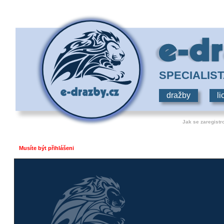
SPECIALIS
dražby
li
Jak se zaregistr
Musíte být přihlášeni