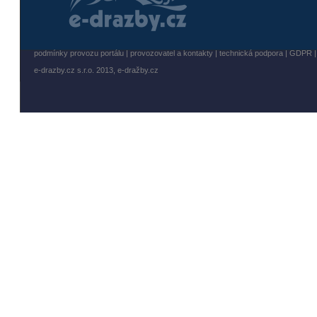
podmínky provozu portálu
|
provozovatel a kontakty
|
technická podpora
|
GDPR
e-drazby.cz s.r.o. 2013,
e-dražby.cz